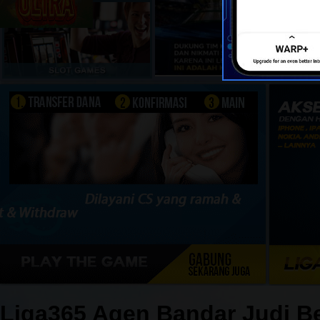
Liga365 Agen Bandar Judi Be